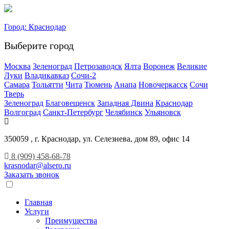
Город:
Краснодар
Выберите город
Москва
Зеленоград
Петрозаводск
Ялта
Воронеж
Великие
Луки
Владикавказ
Сочи-2
Самара
Тольятти
Чита
Тюмень
Анапа
Новочеркасск
Сочи
Тверь
Зеленоград
Благовещенск
Западная Двина
Краснодар
Волгоград
Санкт-Петербург
Челябинск
Ульяновск
350059 , г. Краснодар, ул. Селезнева, дом 89, офис 14
8 (909) 458-68-78
krasnodar@alsero.ru
Заказать звонок
Главная
Услуги
Преимущества